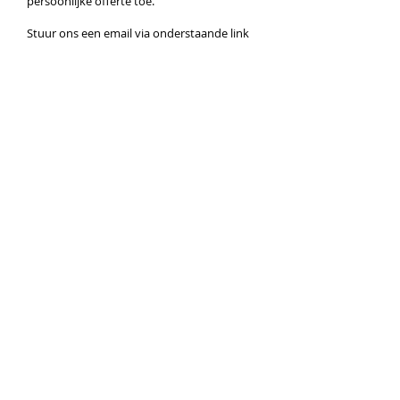
persoonlijke offerte toe.
Stuur ons een email via onderstaande link
en u ontvangt binnen 1 werkdag onze
prijslijst.
Aanvragen prijslijst Snoeppot
© Snoeppot.nl. Al jaren dé specialist in
snoeppotten met logo bedrukking.
Producten:
Glazen Snoeppot
Kunststof Snoeppot
Vulling snoeppot
Snoepkoker
Snoepblik
Tags:
Snoeppot