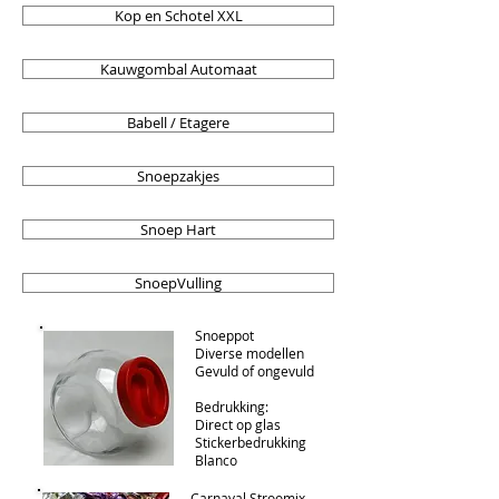
Kop en Schotel XXL
Kauwgombal Automaat
Babell / Etagere
Snoepzakjes
Snoep Hart
SnoepVulling
Snoeppot
Diverse modellen
Gevuld of ongevuld
Bedrukking:
Direct op glas
Stickerbedrukking
Blanco
Carnaval Stroomix