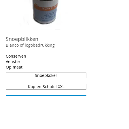
Snoepblikken
Blanco of logobedrukking
Conserven
Venster
Op maat
Snoepkoker
Kop en Schotel XXL
Snoeppot.nl biedt een groot assortiment
aan snoeppotten, snoepblikken,
snoepkokers en diverse andere
mogelijkheden om snoep op een leuke
manier aan te bieden aan uw relaties.