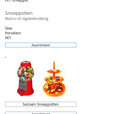
PET snoeppot
Snoeppotten
Blanco of logobedrukking
Glas
Porselein
PET
Assortiment
Seizoen Snoeppotten