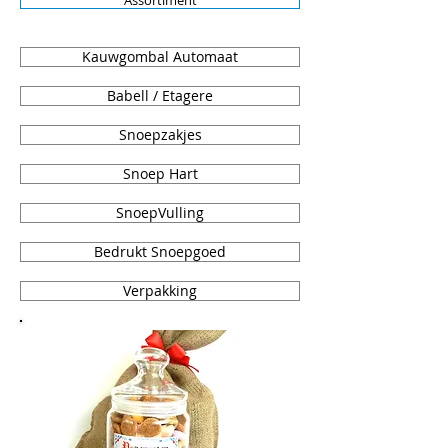
Assortiment
Kauwgombal Automaat
Babell / Etagere
Snoepzakjes
Snoep Hart
SnoepVulling
Bedrukt Snoepgoed
Verpakking