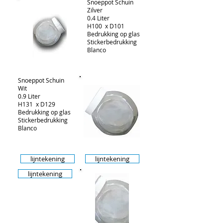
Snoeppot Schuin
Zilver
0.4 Liter
H100 x D101
Bedrukking op glas
Stickerbedrukking
Blanco
Snoeppot Schuin
Wit
0.9 Liter
H131 x D129
Bedrukking op glas
Stickerbedrukking
Blanco
lijntekening
lijntekening
lijntekening