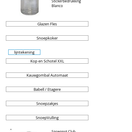
Stickerbedrukking
Blanco
Glazen Fles
Snoepkoker
lijntekening
Kop en Schotel XXL
Kauwgombal Automaat
Babell / Etagere
Snoepzakjes
SnoepVulling
Snoeppot Club