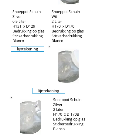
Snoeppot Schuin
Snoeppot Schuin
Zilver
Wit
0.9 Liter
2 Liter
H131 x D129
H170 x D170
Bedrukking op glas
Bedrukking op glas
Stickerbedrukking
Stickerbedrukking
Blanco
Blanco
lijntekening
lijntekening
Snoeppot Schuin
Zilver
2 Liter
H170 x D 170B
Bedrukking op glas
Stickerbedrukking
Blanco