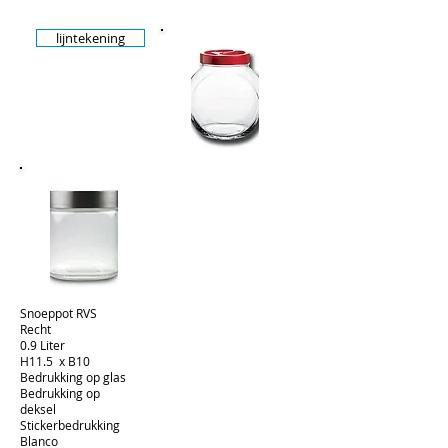
lijntekening
Snoeppot RVS
Recht
0.9 Liter
H11.5 x B10
Bedrukking op glas
Bedrukking op
deksel
Stickerbedrukking
Blanco