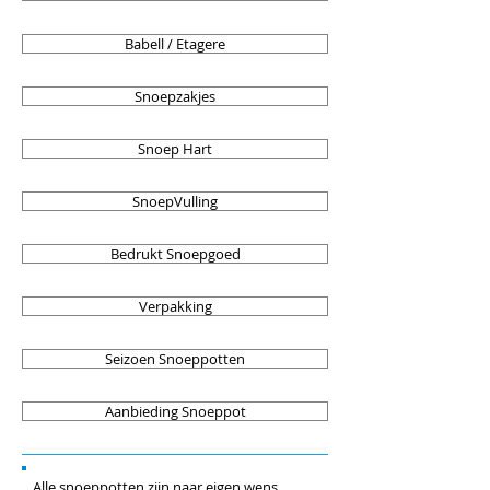
Babell / Etagere
Snoepzakjes
Snoep Hart
SnoepVulling
Bedrukt Snoepgoed
Verpakking
Seizoen Snoeppotten
Aanbieding Snoeppot
Alle snoeppotten zijn naar eigen wens