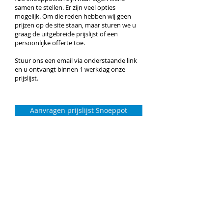
samen te stellen. Er zijn veel opties
mogelijk. Om die reden hebben wij geen
prijzen op de site staan, maar sturen we u
graag de uitgebreide prijslijst of een
persoonlijke offerte toe.
Stuur ons een email via onderstaande link
en u ontvangt binnen 1 werkdag onze
prijslijst.
Aanvragen prijslijst Snoeppot
© Snoeppot.nl. Al jaren dé specialist in
snoeppotten met logo bedrukking.
Producten:
Glazen Snoeppot
Kunststof Snoeppot
Vulling snoeppot
Snoepkoker