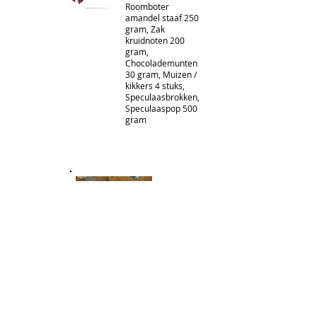
Roomboter
amandel staaf 250
gram, Zak
kruidnoten 200
gram,
Chocolademunten
30 gram, Muizen /
kikkers 4 stuks,
Speculaasbrokken,
Speculaaspop 500
gram
Strooimix of
Pepernoten
Geleverd per kilo