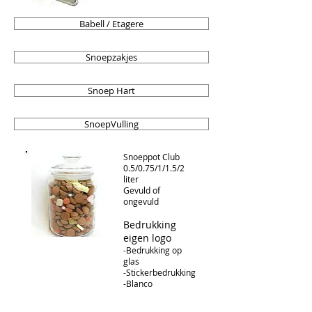
Babell / Etagere
Snoepzakjes
Snoep Hart
SnoepVulling
Snoeppot Club
0.5/0.75/1/1.5/2
liter
Gevuld of
ongevuld
Bedrukking
eigen logo
-Bedrukking op
glas
-Stickerbedrukking
-Blanco