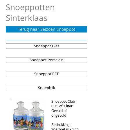
Snoeppotten
Sinterklaas
Terug naar Seizoen Snoeppot
Snoeppot Glas
Snoeppot Porselein
Snoeppot PET
Snoepblik
Snoeppot Club
0.75 of 1 liter
Gevuld of
ongevuld
Bedrukking:
Wie zoet is krijgt